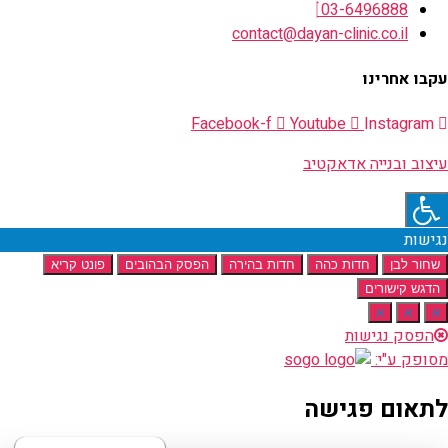
03-6496888
contact@dayan-clinic.co.il
עקבו אחרינו
Facebook-f
Youtube
Instagram
עיצוב ובנייה אדאקטיב
נגישות
שחור לבן
חדות כהה
חדות בהירה
הפסק הבהובים
פונט קריא
הדגש קישורים
א
א
א
הפסק נגישות
מסופק ע"י:
לתאום פגישה