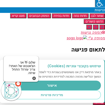
נגישות
שחור לבן
חדות כהה
חדות בהירה
הפסק הבהובים
פונט קריא
הדגש קישורים
א
א
א
הפסק נגישות
מסופק ע"י:
לתאום פגישה
מוזמנים לשלוח לנו הודעה
שלום 👋 אני
שימוש בקובצי עוגיות (Cookies)
הצ'אטבוט של האתר!
צריך עזרה? התחל
באתר מרפאת דיין אנו משתמשים בעוגיות כדי לשפר את חווית הגלישה שלך.
שיחה.
שם
המשך הגלישה מהווה הסכמה למדיניות הפרטיות שלנו.
טלפון
אישור
מדיניות פרטיות
הודעה
שליחה