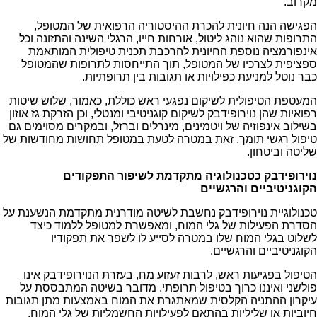
מקרוב.
הפגישה הנה חיונית להכרת ההיסטוריה הרפואית של המטופל,
התרופות שהוא נוהג ליטול, אורחות חייו, הרגלי השינה והתזונה וכל
אינפורמציה נוספת החיונית להרכבת תכנית טיפולית המותאמת
ספציפית לצרכיו של המטופל, תוך התייחסות לתרופות שהמטופל
כבר נוטל למניעת כפילויות או תגובות בין תרופתיות.
המעטפת הטיפולית לשיקום נפגעי ראש כוללת, כאמור, שלוש שיטות
רפואיות שהן נוירופידבק לשיקום קוגניטיבי ומנטלי, וכן הזרקת גז אוזון
בשילוב אינפוזיה של ויטמינים, מינרלים וברזל, ובמקרים מסוימים גם
טיפול רגשי תומך, זאת במטרה לטעת במטופל תחושות מחודשות של
שליטה וביטחון.
נוירופידבק כטכנולוגיה מתקדמת לשיפור התפקודים
הקוגניטיביים והרגשיים
טכנולוגיית נוירופידבק נחשבת לשיטה מודרנית מתקדמת הנשענת על
הסדרת הפעילות של גלי המוח, ומאפשרת למטופל ללמוד כיצד
לשלוט בגלי המוח שלו במטרה לסייע לו לשפר את תפקודיו
הקוגניטיביים והרגשיים.
הטיפול בפגיעות ראש, לרבות זעזוע מח, בעזרת הנוירופידבק אינו
פולשני ואיננו כרוך בטיפול תרופתי. מדובר בשיטה המתבססת על
עיקרון ההתניה הקלסית שמאתגרת את המוח באמצעות מתן תגובות
חיוביות או שליליות בהתאם לפעילויות החשמליות של גלי המוח.