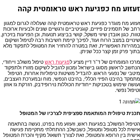
זעזוע מח כפגיעת ראש טראומטית קהה
זעזוע מח מוגדר כפגיעת ראש טראומטית קהה שעלולה לגרום למגוון
רחב של תסמינים פיזיים, קוגניטיביים ורגשיים שונים ולבעיות ארוכות
טווח, כגון אובדן שיווי משקל, קושי בביצוע תנועות, וכן הפרעות בזיכרון,
שינויים במצב הרוח ועוד, לפיכך קיימת חשיבות רבה לטיפול ושיקום
במהירות האפשרית, זאת במטרה להחזיר את המטופל לתפקוד מלא
בתוך פרק זמן קצר ככל שניתן.
מרכז המומחים של ד"ר דיין מציע ל
פגיעות ראש
טיפול משולב וייחודי,
הנחשב לראשון מסוגו בישראל ומכוון להוביל לשיקום מזורז ולתפקוד
מיטבי של נפגעי הראש. להבדיל משיטות טיפוליות אחרות, הטיפול
מתמקד בהיבט הפיזי הכללי, בהיבט הנפשי, מוח ובמערכת העצבים,
ועושה שימוש בטכניקות ייחודיות הכוללות נוירופידבק, הזרקת גז אוזון
וטיפול נפשי.
תכנית טיפולית המותאמת ספציפית לצרכיו של המטופל
הטיפול המשולב בפגיעות ראש, וזעזוע מח בפרט, נעשה בהתאמה
אישית לכל מטופל ומטופל, כשבשלב ההתחלתי מתקיימת פגישה
אישית בין הרופא והמטופל, זאת לצורך תשאול מקיף והכרת המטופל