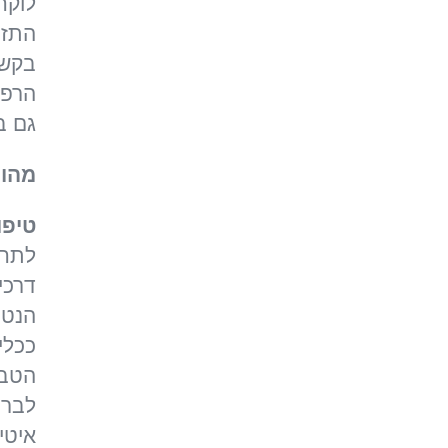
לוקח
התזונ
בקשר
הרפו
גם ב
מהו 
טיפו
לתחו
דרכי
הנטו
ככלי
הטבע
לברי
איטי