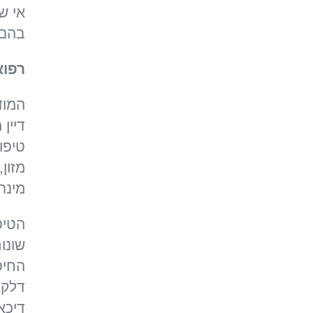
אי ש
בהם.
רפוא
המוד
דיין
טיפו
מזון,
מינרלי
הטיפ
שונו
החיס
דלקת
דיכא