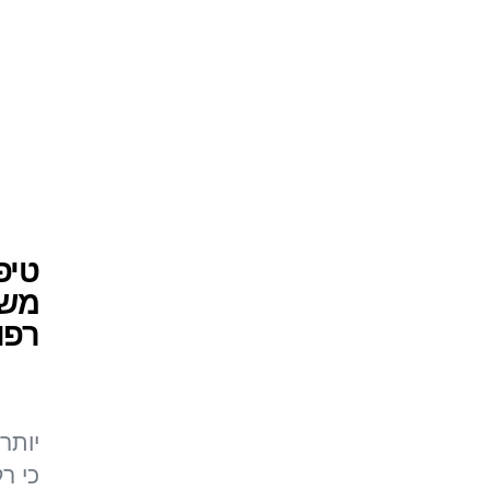
טיפ
משל
רפו
יותר 
כי ר