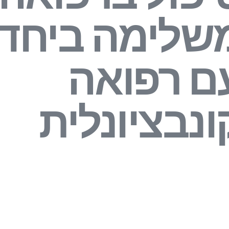
שלימה ביחד
ם רפואה
ונבציונלית