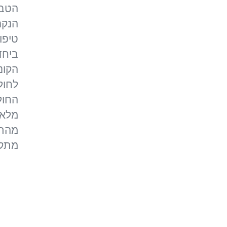
הטבע
הנקר
טיפו
ביחד
הקונ
לחול
החולי
מלא,
מהתח
מתקש