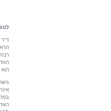
לטפל
ד"ר 
הראש
רבות
האדם
הוא 
גישה
אינה
במחל
האדם