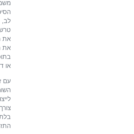
משמע
הסיכ
לב, א
טרשת
את מ
את ה
בתופ
או די
עם ז
השומ
לייצו
צורך
בלתי
התזונ