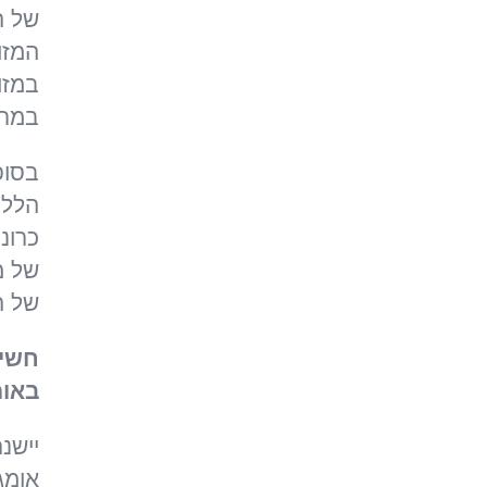
המזו
במרב
בסופ
הללו
כרונ
של מ
של ה
חשיב
באומ
יישנ