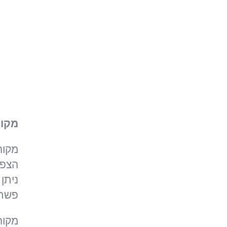
מקור
הצפונ
פשתן
מקור