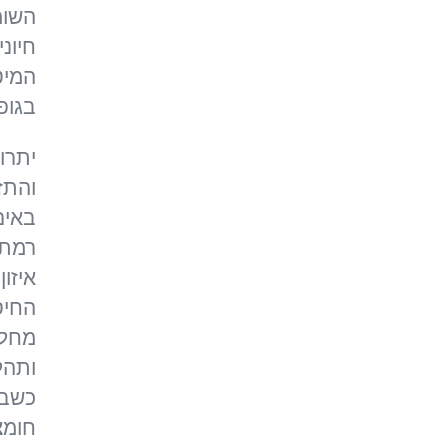
השומן
חיונ
המיט
בגופנ
יתרונ
באים
רמת 
איזו
החיס
מחלו
ותהל
כשבנ
חומצ