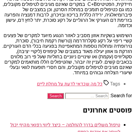
חיידקית, הפטיטיסC+B במקרים שאינם מגיבים לטיפולים מקובלים,
כמו גם כטיפולים תומכים במחלת הסרטן, וכן במצבים של
פיברומיאלגיה, ירידה כללית בריכוז ובזיכרון, לרבות דמנציה והפרעה
בזרימת דם העורקי אל הרגליים על רקע סוכרת, יתר לחץ דם, עישון
וכדומה.
השימוש בשקיות אוזון מסביב לאזור הנגוע מיועד למקרים של פצעים
קשיי ריפוי על רקע סקלרודרמה (טרשת רקמת חיבור), סוכרת,
נוירופתיה ומחלות נוספות המתאפיינות בפגיעה בכלי הדם העורקיים.
הזרקת גז אוזון יעילה מאוד במצבים של קיפוזיס (ליקויי יציבה),
סקוליוזיס (עקמת) ואו שינויים ניווניים בחוליות שעל פי רוב מלווים
בכאבים קשים. לעניין זה יובהר, שהטיפולים הללו מותאמים למקרים
שאינם מגיבים לטיפולים מקובלים, והם חסרי תופעות לוואי ובעלי
שיעורי הצלחה גבוהים במיוחד.
Tags
כל מה שכדאי לדעת על מחלת ליים
Search for:
פוסטים אחרונים
טיפול משלים בדרך להחלמה – כיצד ליווי רפואי מקיף יכול
לשפר את איכות החיים