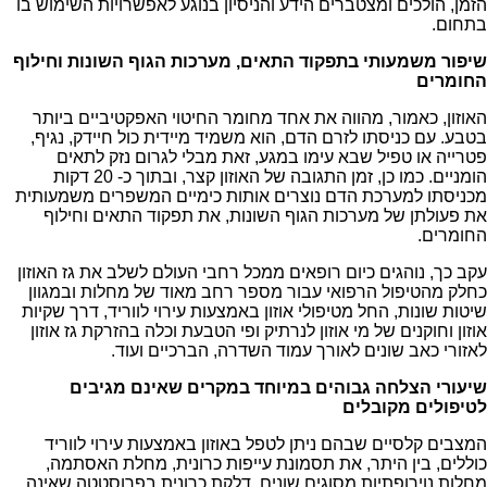
הזמן, הולכים ומצטברים הידע והניסיון בנוגע לאפשרויות השימוש בו
בתחום.
שיפור משמעותי בתפקוד התאים, מערכות הגוף השונות וחילוף
החומרים
האוזון, כאמור, מהווה את אחד מחומר החיטוי האפקטיביים ביותר
בטבע. עם כניסתו לזרם הדם, הוא משמיד מיידית כול חיידק, נגיף,
פטרייה או טפיל שבא עימו במגע, זאת מבלי לגרום נזק לתאים
הומניים. כמו כן, זמן התגובה של האוזון קצר, ובתוך כ- 20 דקות
מכניסתו למערכת הדם נוצרים אותות כימיים המשפרים משמעותית
את פעולתן של מערכות הגוף השונות, את תפקוד התאים וחילוף
החומרים.
עקב כך, נוהגים כיום רופאים ממכל רחבי העולם לשלב את גז האוזון
כחלק מהטיפול הרפואי עבור מספר רחב מאוד של מחלות ובמגוון
שיטות שונות, החל מטיפולי אוזון באמצעות עירוי לווריד, דרך שקיות
אוזון וחוקנים של מי אוזון לנרתיק ופי הטבעת וכלה בהזרקת גז אוזון
לאזורי כאב שונים לאורך עמוד השדרה, הברכיים ועוד.
שיעורי הצלחה גבוהים במיוחד במקרים שאינם מגיבים
לטיפולים מקובלים
המצבים קלסיים שבהם ניתן לטפל באוזון באמצעות עירוי לווריד
כוללים, בין היתר, את תסמונת עייפות כרונית, מחלת האסתמה,
מחלות נוירופתיות מסוגים שונים, דלקת כרונית בפרוסטטה שאינה