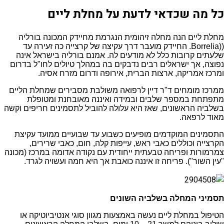
כל מה שכדאי לדעת על מחלת ליים
מחלת ליים הנה מחלה זיהומית הנגרמת מחיידק המכונה בורליה
((Borrelia. החיידק מועבר דרך עקיצה של קרצייה כה זעירה עד
שלעתים קרובות כלל לא מודעים לה. אמנם
בורליה בישראל
אינה
נפוצה, אך ישראלים רבים נדבקים בה במהלך טיולים לחו"ל בדרום
ומרכז אמריקה, ארצות הברית, אירופה ודרום מזרח אסיה.
ממרכז מומחים ד"ר דיין לרפואה משולבת מסבירים שמחלת הליים
מתפתחת במספר שלבים ובמידה ואיננה מאובחנת ומטופלת
בשלביה הראשונים, שאז היא עלולה להוביל לתסמינים חריפים וקשה
מאוד לרפאה.
התסמינים המוקדמים מופיעים כשבוע עד שבועיים ממועד עקיצת
הקרצייה וכוללים כאבי ראש, עייפות קלה, חום, כאבי שרירים,
צמרמורות ופריחה טבעתית ייחודית עם נקודה אדומה במרכז (מכונה
"עין השור"). פריחה זו איננה כואבת אך היא חמה ועשויה לגרד.
תסמיני המחלה בשלביה השונים
הטיפול במחלת ליים נעשה באמצעות מגוון סוגי אנטיביוטיקה או