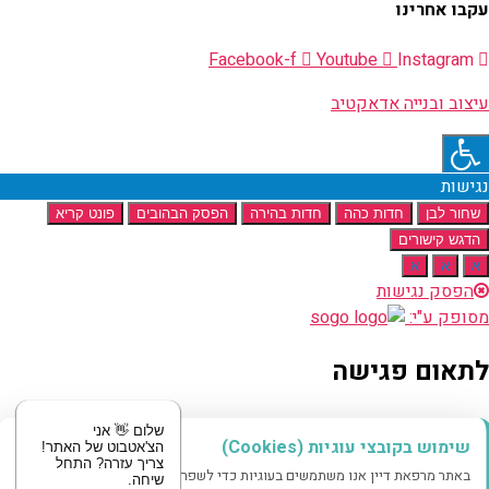
עקבו אחרינו
Facebook-f
Youtube
Instagram
עיצוב ובנייה אדאקטיב
נגישות
שחור לבן
חדות כהה
חדות בהירה
הפסק הבהובים
פונט קריא
הדגש קישורים
א
א
א
הפסק נגישות
מסופק ע"י:
לתאום פגישה
מוזמנים לשלוח לנו הודעה
שלום 👋 אני
שימוש בקובצי עוגיות (Cookies)
הצ'אטבוט של האתר!
צריך עזרה? התחל
באתר מרפאת דיין אנו משתמשים בעוגיות כדי לשפר את חווית הגלישה שלך.
שיחה.
שם