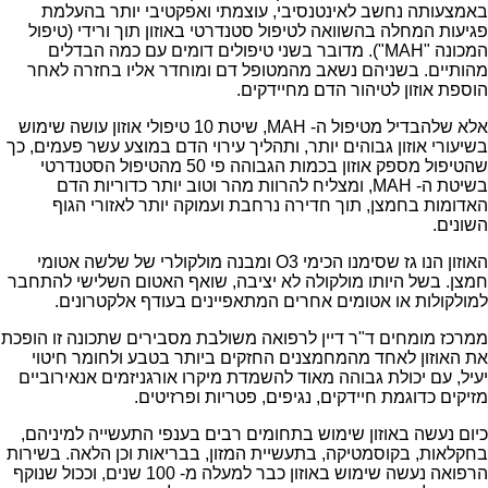
באמצעותה נחשב לאינטנסיבי, עוצמתי ואפקטיבי יותר בהעלמת
פגיעות המחלה בהשוואה לטיפול סטנדרטי באוזון תוך ורידי (טיפול
המכונה "MAH"). מדובר בשני טיפולים דומים עם כמה הבדלים
מהותיים. בשניהם נשאב מהמטופל דם ומוחדר אליו בחזרה לאחר
הוספת אוזון לטיהור הדם מחיידקים.
אלא שלהבדיל מטיפול ה- MAH, שיטת 10 טיפולי אוזון עושה שימוש
בשיעורי אוזון גבוהים יותר, ותהליך עירוי הדם במוצע עשר פעמים, כך
שהטיפול מספק אוזון בכמות הגבוהה פי 50 מהטיפול הסטנדרטי
בשיטת ה- MAH, ומצליח להרוות מהר וטוב יותר כדוריות הדם
האדומות בחמצן, תוך חדירה נרחבת ועמוקה יותר לאזורי הגוף
השונים.
האוזון הנו גז שסימנו הכימי O3 ומבנה מולקולרי של שלשה אטומי
חמצן. בשל היותו מולקולה לא יציבה, שואף האטום השלישי להתחבר
למולקולות או אטומים אחרים המתאפיינים בעודף אלקטרונים.
ממרכז מומחים ד"ר דיין לרפואה משולבת מסבירים שתכונה זו הופכת
את האוזון לאחד מהמחמצנים החזקים ביותר בטבע ולחומר חיטוי
יעיל, עם יכולת גבוהה מאוד להשמדת מיקרו אורגניזמים אנאירוביים
מזיקים כדוגמת חיידקים, נגיפים, פטריות ופרזיטים.
כיום נעשה באוזון שימוש בתחומים רבים בענפי התעשייה למיניהם,
בחקלאות, בקוסמטיקה, בתעשיית המזון, בבריאות וכן הלאה. בשירות
הרפואה נעשה שימוש באוזון כבר למעלה מ- 100 שנים, וככול שנוקף