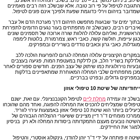
שילוב ביניהם למשך 21 – 10 ימים. בשלבי המחלה הראשונים,
התגובה לטיפול על פי רוב טובה. אלא שבשלב הזה רבים מאמינים
שמדובר בזיהום וירלי כדוגמת שפעת ולפיכך אינם פונים לטיפול.
בתוך ימים עד שבועות מתפשט הזיהום דרך מערכת הדם אל עבר
איברים רבים, כשבשלב זה מתפתחים בעור נגעים הדומים לתפרחת
הראשונית, ואליהם עלולה להלוות שורה ארוכה של תסמינים שונים
כגון עייפות, חולשה קשה, כאבי ראש, צמרמורת, בלוטות לימפה
מוגדלות, כאבי גרון וכאבים נודדים בשרירים ובמפרקים.
במקרים הקיצוניים עלולה המחלה לגרום להפרעות הולכה ללב
ולדלקת בשריר הלב, וכן לדלקת במעטפת המוח, פגיעה בעצבים
ובעיות נוירולוגיות כמו שיתוק של עצב הפנים. חודשים ספורים לאחר
מכן מתפתחים שלבי המחלה המאוחרת שמתאפיינים בדלקות
במפרקים גדולים, ובפרט בברכיים.
ייחודיותה של שיטת 10 טיפולי אוזון
בשלב זה עמידה
מחלת ליים
לטיפול הקונבנציונלי. עם זאת, ישנם
טיפולים שמצליחים להכניס את המחלה להפוגה, ואחד מהם שהוכחו
כיעילים ביותר הוא שיטת 10 טיפולי אוזון באמצעות עירוי לווריד.
ממרכז מומחים ד"ר דיין מציינים ששיעורי ההצלחה הגבוהים של
השיטה נובעים מעצם התמקדותה ביסודות המחלה ולא רק בניסיון
למגר את החיידקים.
שיטה זו פותחה על ידי ד"ר יוהן להודני, גינקולוג אוסטרי, והטיפול