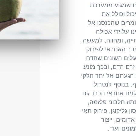
 שמגיע ממערכת
כול וכולל את
מרים שהכנסנו אל
נו על ידי אכילה
ייה, ומהווה, למעשה,
בר האחראי לפירוק
לים השונים שחדרו
זרם הדם, ובכך מונע
הגעתם אל יתר חלקי
ף. בנוסף לנטרול
נים אחראי הכבד גם
תוז חלבוני פלזמה,
ן גליקוגן, פירוק תאי
אדומים, ייצור
ונים ועוד.