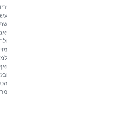
ירי
עשו
שתה
יאב
ולה
מזי
למצ
ואף
ובז
הטמ
מרע