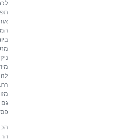
לכב
תפק
אות
המר
ביו
מתפ
ניק
מידי
להכנ
רחב
מזון
גם א
פסו
הכב
הרא