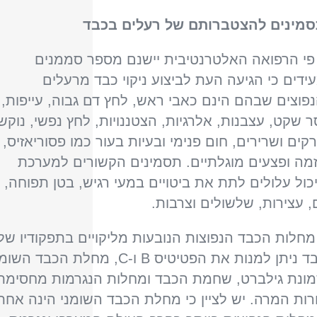
מינים להצטברותם של רעלים בכבד
פי הרפואה האלטרנטיבית יישנם מספר סממנים
ידים כי הגיעה העת לביצוע ניקוי כבד מרעלים
פוצים שבהם הינם כאבי ראש, לחץ דם גבוה, עייפות,
ר שקט, עצבנות, אלרגיות, הצטננויות, לחץ נפשי, נוקש
קים ושרירים, חום פנימי ובעיות בעור כמו פסוריאזיס,
מה ופצעים מוגלתיים. תסמינים הקשורים למערכת
כול עלולים לתת את ביטויים במעי רגיש, בטן תפוחה,
ם, עצירות, שלשולים וצרבות.
 מחלות הכבד הנפוצות הנובעות מליקויים בתפקודיו של
הכבד ניתן למנות את הפטיטיס B ו-C, מחלת הכבד הש
ונת גילברט, שחמת הכבד ומחלות הנגרמות מחסימת
ורות המרה. יש לציין כי מחלת הכבד השומני הינה אחת