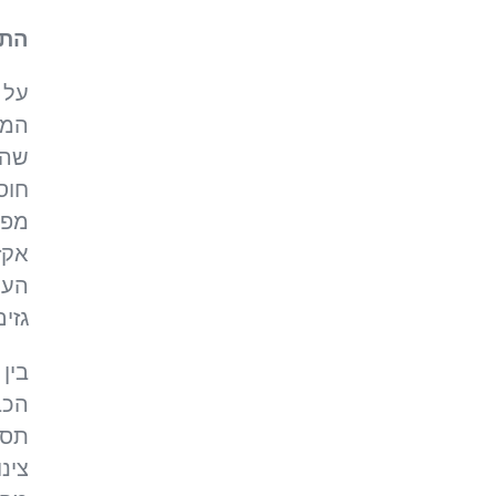
התס
על 
המע
שהנ
חוס
מפר
אקז
העי
גזי
בין
תסמ
צינ