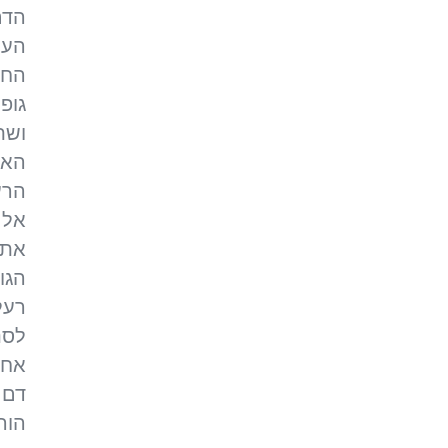
הדם
העי
החו
גופי
ושת
האי
הרע
אל 
את 
הגו
רעל
לסנ
אחסו
דם 
הורמ