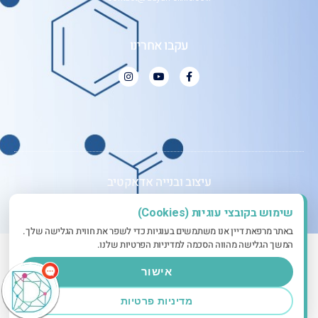
עקבו אחרינו
עיצוב ובנייה אדאקטיב
שימוש בקובצי עוגיות (Cookies)
שלום
אני הצ'אטבוט
של האתר! צריך עזרה?
באתר מרפאת דיין אנו משתמשים בעוגיות כדי לשפר את חווית הגלישה שלך.
התחל שיחה.
המשך הגלישה מהווה הסכמה למדיניות הפרטיות שלנו.
אישור
מדיניות פרטיות