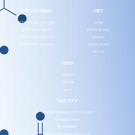
ניווט
שעות הפעילות
אודות
יום ראשון - 12:00-20:00
החזרים כספיים
יום שני - 8:00-16:00
מאמרים
יום רביעי - 12:00-20:00
הצהרת נגישות
יום חמישי - 8:00-16:00
צור קשר
שפות
English
Russian
عربيه
יצירת קשר
כתובת - רח' בנימין מטודלה 39 ת״א
מיקוד - 6954835
03-6496888
contact@dayan-clinic.co.il